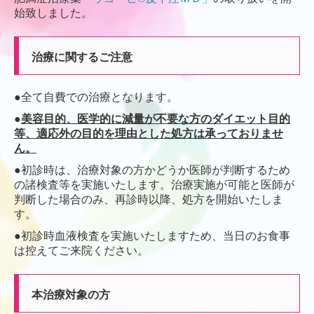
始致しました。
よくある質問
採用情報（受付 医療事務）
治療に関するご注意
採用情報（看護師）
●全て自費での治療となります。
施設基準等
●
美容目的、医学的に減量が不要な方のダイエット目的
等、適応外の目的を理由とした処方は承っておりませ
肥満症治療（自費）
ん。
●
初診時は、治療対象の方かどうか医師が判断するため
の諸検査等を実施いたします。
治療実施が可能と医師が
判断した場合のみ、
再診時以降、
処方を開始いたしま
す。
●初診時血液検査を実施いたしますため、当日のお食事
は控えてご来院ください。
本治療対象の方