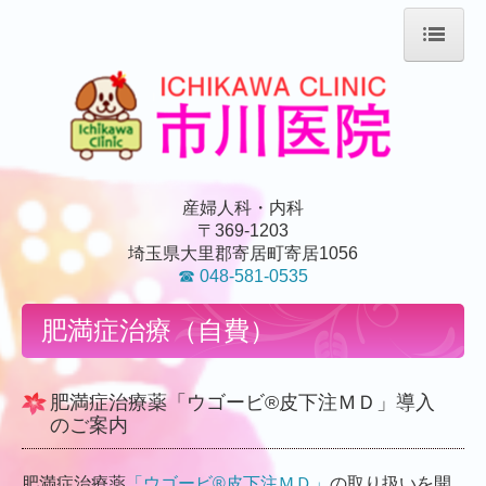
ホーム
院長紹介
当院のご案内
産婦人科・内科
〒369-1203
外観や院内の様子
埼玉県大里郡寄居町寄居1056
☎ 048-581-0535
女性の体にちょっといい話
肥満症治療（自費）
婦人科検査
マタニティーライフ
肥満症治療薬「ウゴービ®皮下注ＭＤ」導入
美容
のご案内
交通案内
肥満症治療薬
「ウゴービ®皮下注ＭＤ」
の取り扱いを開