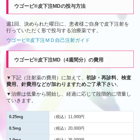
ウゴービ®皮下注MDの投与方法
週1回、決められた曜日に、患者様ご自身で皮下注射を
行っていただく形で投与する治療薬です。
ウゴービ®皮下注ＭＤ自己注射ガイド
ウゴービ®皮下注MD（4週間分）の費用
▼下記（注射薬の費用）に加えて、
初診・再診料、検査
費用、針費用などが加わりますためご了承下さい
。
▼治療は低量から開始し、経過に応じて段階的に増量し
ていきます。
0.25mg
（税込）11,000円
0.5mg
（税込）20,000円
1.0mg
（税込）35,000円