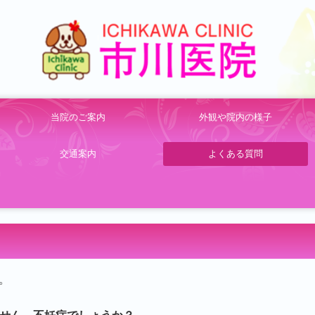
当院のご案内
外観や院内の様子
交通案内
よくある質問
。