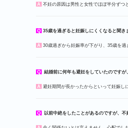
A
不妊の原因は男性と女性でほぼ半分ずつ
Q
35歳を過ぎると妊娠しにくくなると聞き
A
30歳過ぎから妊娠率が下がり、35歳を
Q
結婚前に何年も避妊をしていたのですが
A
避妊期間が長かったからといって妊娠し
Q
以前中絶をしたことがあるのですが、不
A
全く関係ないとは言えません。心配でし